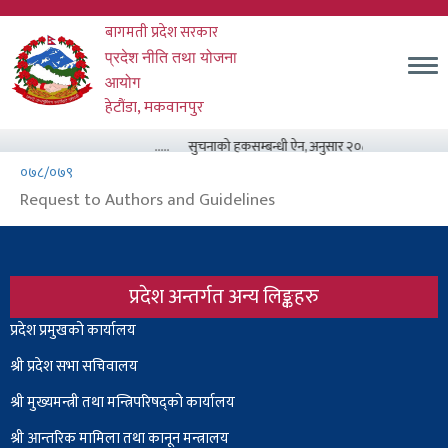
Skip
बागमती प्रदेश सरकार
to
main
म
प्रदेश नीति तथा योजना
content
आयोग
हेटौंडा, मकवानपुर
.....
सुचनाको हकसम्बन्धी ऐन, अनुसार २०८३ असार मसान्त सम
०७८/०७९
Request to Authors and Guidelines
प्रदेश अन्तर्गत अन्य लिङ्कहरु
Body
प्रदेश प्रमुखको कार्यालय
श्री प्रदेश सभा सचिवालय
श्री
मुख्यमन्त्री तथा मन्त्रिपरिषद्को कार्यालय
श्री आन्तरिक मामिला तथा कानून मन्त्रालय