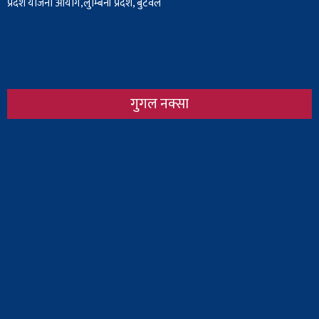
प्रदेश योजना आयोग,लुम्बिनी प्रदेश, बुटवल
गुगल नक्सा
Body