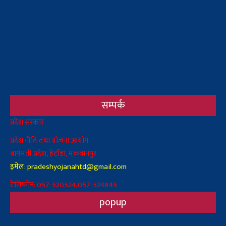
सम्पर्क
Body
प्रदेश सरकार
प्रदेश नीति तथा योजना आयोग
बागमती प्रदेश, हेटौँडा, मकवानपुर
इमेल: pradeshyojanahtd@gmail.com
टेलिफोन: 057-520524,057-524845
popup