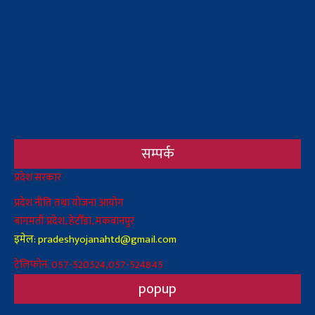
सम्पर्क
Body
प्रदेश सरकार
प्रदेश नीति तथा योजना आयोग
बागमती प्रदेश, हेटौँडा, मकवानपुर
इमेल: pradeshyojanahtd@gmail.com
टेलिफोन: 057-520524,057-524845
popup