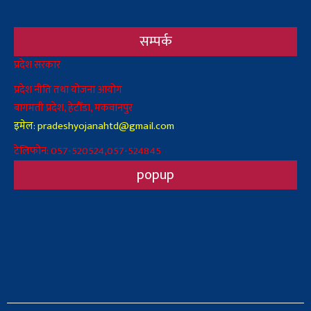
सम्पर्क
Body
प्रदेश सरकार
प्रदेश नीति तथा योजना आयोग
बागमती प्रदेश, हेटौँडा, मकवानपुर
इमेल: pradeshyojanahtd@gmail.com
टेलिफोन: 057-520524,057-524845
popup