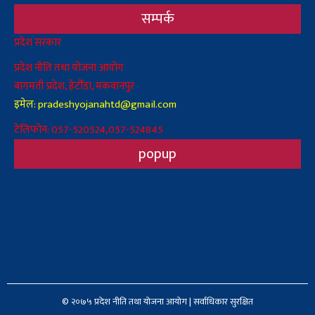
सम्पर्क
Body
प्रदेश सरकार
प्रदेश नीति तथा योजना आयोग
बागमती प्रदेश, हेटौँडा, मकवानपुर
इमेल: pradeshyojanahtd@gmail.com
टेलिफोन: 057-520524,057-524845
popup
© २०७५ प्रदेश नीति तथा योजना आयोग | सर्वाधिकार सुरक्षित