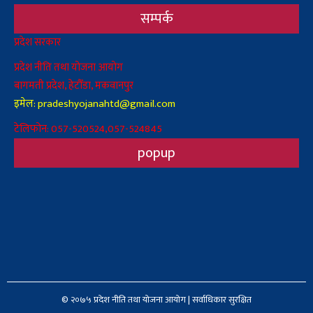
सम्पर्क
Body
प्रदेश सरकार
प्रदेश नीति तथा योजना आयोग
बागमती प्रदेश, हेटौँडा, मकवानपुर
इमेल: pradeshyojanahtd@gmail.com
टेलिफोन: 057-520524,057-524845
popup
© २०७५ प्रदेश नीति तथा योजना आयोग | सर्वाधिकार सुरक्षित