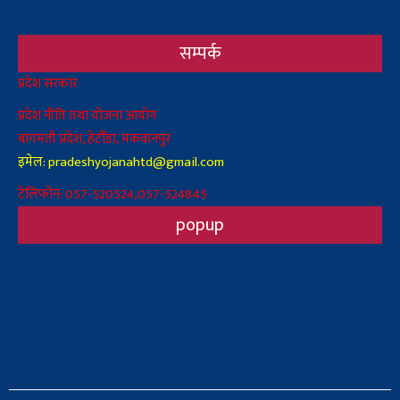
सम्पर्क
Body
प्रदेश सरकार
प्रदेश नीति तथा योजना आयोग
बागमती प्रदेश, हेटौँडा, मकवानपुर
इमेल: pradeshyojanahtd@gmail.com
टेलिफोन: 057-520524,057-524845
popup