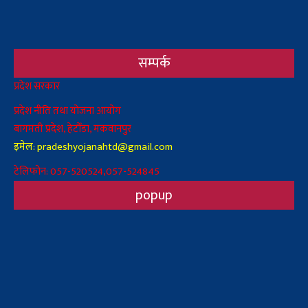
सम्पर्क
Body
प्रदेश सरकार
प्रदेश नीति तथा योजना आयोग
बागमती प्रदेश, हेटौँडा, मकवानपुर
इमेल: pradeshyojanahtd@gmail.com
टेलिफोन: 057-520524,057-524845
popup