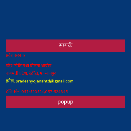
सम्पर्क
Body
प्रदेश सरकार
प्रदेश नीति तथा योजना आयोग
बागमती प्रदेश, हेटौँडा, मकवानपुर
इमेल: pradeshyojanahtd@gmail.com
टेलिफोन: 057-520524,057-524845
popup