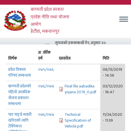
Skip
बागमती प्रदेश सरकार
to
main
म
प्रदेश नीति तथा योजना
content
आयोग
हेटौंडा, मकवानपुर
.....
सुचनाको हकसम्बन्धी ऐन, अनुसार २०८३ असार मसान्त सम
अार्थिक
शिर्षक
वर्ष
दस्तावेज
मिति
प्रदेश विकास
०७५/०७६
06/13/2019
परिषद सम्बन्धमा
- 14:56
बागमती प्रदेशको
०७६/०७७
Final file aabadika
03/12/2020
पहिलो आवधिक
yojana 2076_0.pdf
- 16:47
योजना प्रकाशन
सम्बन्धमा
चार पाङ्ग्रे सवारी
०७६/०७७
Technical
11/24/2020
खरिदको लागि
Specification of
- 11:39
टेक्निकल
Vehicle.pdf