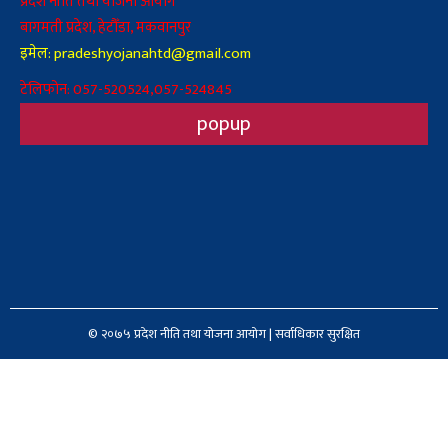
प्रदेश नीति तथा योजना आयोग
बागमती प्रदेश, हेटौँडा, मकवानपुर
इमेल: pradeshyojanahtd@gmail.com
टेलिफोन: 057-520524,057-524845
popup
© २०७५ प्रदेश नीति तथा योजना आयोग | सर्वाधिकार सुरक्षित