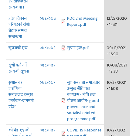
स्पेसिफिकेसन
सम्बन्धमा ।
प्रदेश विकास
०७६/०७७
PDC 2nd Meeting
12/23/2020
परिषदको दोश्रो
Report.pdf
- 14:31
बैठक सम्पन्न
सम्बन्धमा
सूचनाको हक
०७८/०७९
सुचना हक.pdf
09/13/2021
- 16:30
सूची दर्ता गर्ने
०७८/०७९
10/08/2021
सम्बन्धी सूचना
- 12:38
सुशासन र
०७८/०७९
सुशासन तथा समाजबाद
10/27/2021
प्रारम्भिक
उन्मुख नीति तथा
- 11:08
समाजवाद उन्मुख
कार्यक्रम - नीति तथा
कार्यक्रम-बागमती
योजना आयोग- good
प्रदेश
governance and
socialist orinted
programme.pdf
कोभिड-१९ को
०७८/०७९
COVID 19 Response
10/27/2021