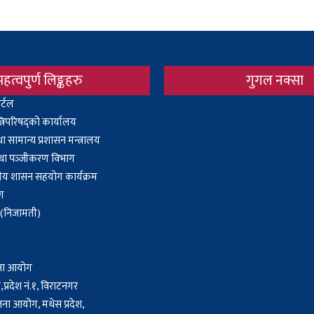
महत्वपुर्ण लिङ्कहरु
गुगल नक्सा
र्टल
Body
्त्रिपरिषद्को कार्यालय
 सामान्य प्रशासन मन्त्रालय
 तथा पञ्‍जीकरण विभाग
ानीय शासन सहयोग कार्यक्रम
ोग
ा (निजामती)
जना आयोग
प्रदेश नं.१, विराटनगर
जना आयोग, मधेस प्रदेश,