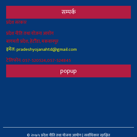
सम्पर्क
Body
प्रदेश सरकार
प्रदेश नीति तथा योजना आयोग
बागमती प्रदेश, हेटौँडा, मकवानपुर
इमेल: pradeshyojanahtd@gmail.com
टेलिफोन: 057-520524,057-524845
popup
© २०७५ प्रदेश नीति तथा योजना आयोग | सर्वाधिकार सुरक्षित