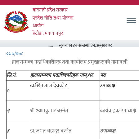
Skip
बागमती प्रदेश सरकार
to
main
म
प्रदेश नीति तथा योजना
content
आयोग
हेटौंडा, मकवानपुर
.....
सुचनाको हकसम्बन्धी ऐन, अनुसार २०८३ असार मसान्त सम
०७७/०७८
हालसम्मका पदाधिकारीहरू तथा कार्यालय प्रमुखहरूको नामावली
सि.नं.
हालसम्मका पदाधिकारीहरू नाम,थर
पद
डा.खिमलाल देवकोटा
उपाध्यक्ष
१
२
श्री श्यामकुमार बस्नेत
कार्यवाहक उपाध्यक्ष
३
डा. जगत बहादुर बस्नेत
उपाध्यक्ष