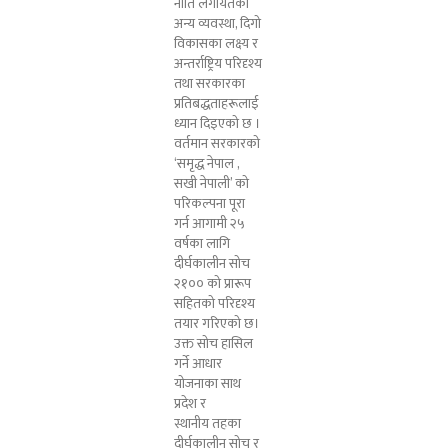
नीति लगायतका
अन्य व्यवस्था, दिगो
विकासका लक्ष्य र
अन्तर्राष्ट्रिय परिदृश्य
तथा सरकारका
प्रतिबद्धताहरूलाई
ध्यान दिइएको छ ।
वर्तमान सरकारको
‘समृद्ध नेपाल ,
सखी नेपाली’ को
परिकल्पना पूरा
गर्न आगामी २५
वर्षका लागि
दीर्घकालीन सोच
२१०० को प्रारूप
सहितको परिदृश्य
तयार गरिएको छ।
उक्त सोच हासिल
गर्ने आधार
योजनाका साथ
प्रदेश र
स्थानीय तहका
दीर्घकालीन सोच र