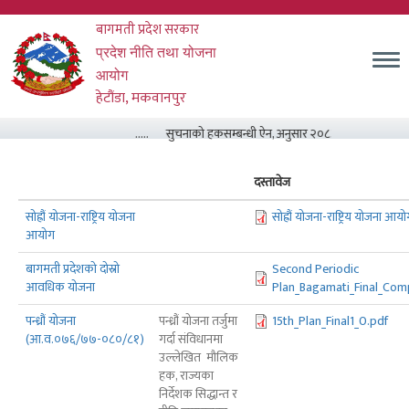
Skip
बागमती प्रदेश सरकार
to
main
म
प्रदेश नीति तथा योजना
content
आयोग
हेटौंडा, मकवानपुर
.....
सुचनाको हकसम्बन्धी ऐन, अनुसार २०८३ असार मसान्त सम्
दस्तावेज
सोह्रौं योजना-राष्ट्रिय योजना
सोह्रौं योजना-राष्ट्रिय योजना आय
आयोग
बागमती प्रदेशको दोस्रो
Second Periodic
आवधिक योजना
Plan_Bagamati_Final_Com
पन्ध्रौं योजना
पन्ध्रौं योजना तर्जुमा
15th_Plan_Final1_0.pdf
(आ.व.०७६/७७-०८०/८१)
गर्दा संविधानमा
उल्लेखित मौलिक
हक, राज्यका
निर्देशक सिद्धान्त र