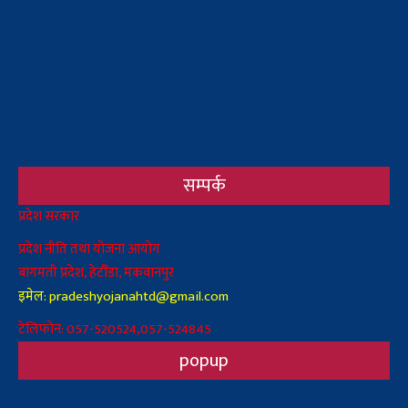
सम्पर्क
Body
प्रदेश सरकार
प्रदेश नीति तथा योजना आयोग
बागमती प्रदेश, हेटौँडा, मकवानपुर
इमेल: pradeshyojanahtd@gmail.com
टेलिफोन: 057-520524,057-524845
popup